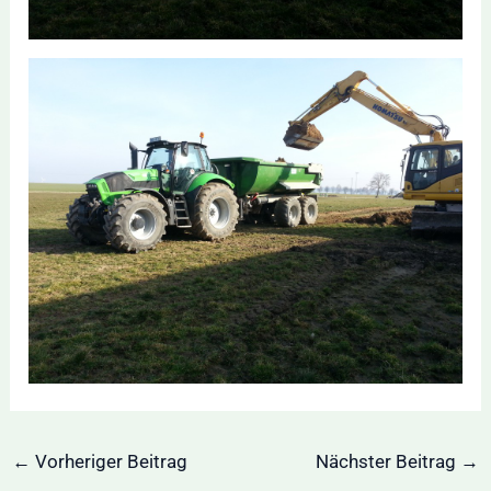
Post
←
Vorheriger Beitrag
Nächster Beitrag
→
navigation