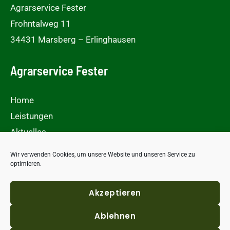
Agrarservice Fester
Frohntalweg 11
34431 Marsberg – Erlinghausen
Agrarservice Fester
Home
Leistungen
Aktuelles
Galerie
Wir verwenden Cookies, um unsere Website und unseren Service zu
Kontakt
optimieren.
Akzeptieren
Ablehnen
Copyright © 2026 Agrarservice Fester - Marsberg /